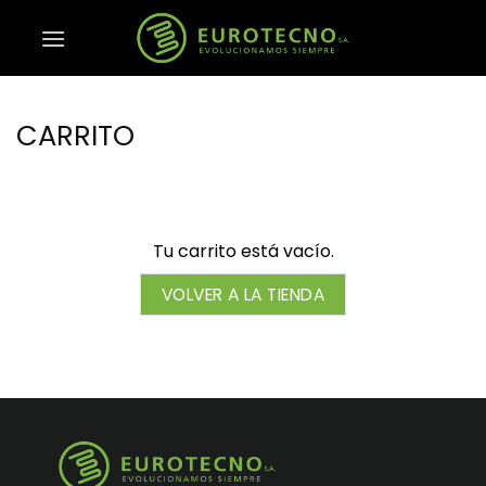
Saltar
al
contenido
CARRITO
Tu carrito está vacío.
VOLVER A LA TIENDA