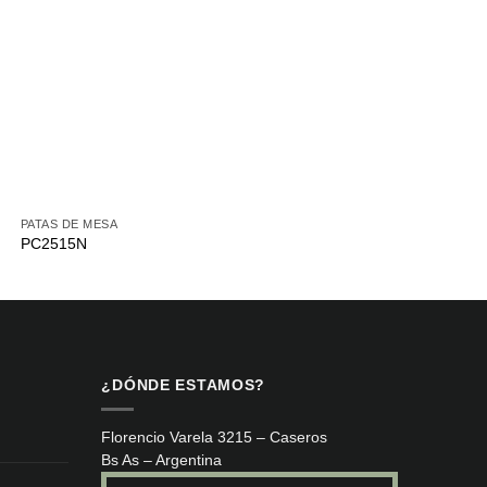
PATAS DE MESA
PATAS DE MESA
PC2515N
U826- 87B
¿DÓNDE ESTAMOS?
Florencio Varela 3215 – Caseros
Bs As – Argentina