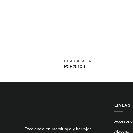
PATAS DE MESA
PCR2510B
LÍNEAS
Accesorio
Excelencia en metalurgia y herrajes
Alacena